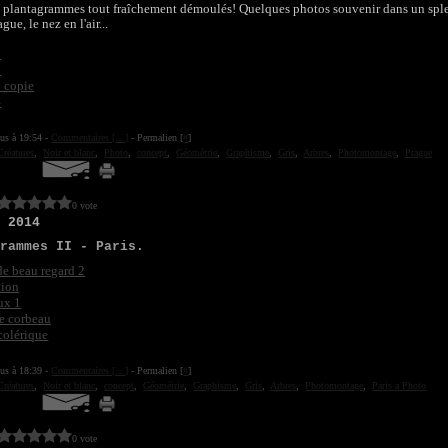
plantagrammes tout fraîchement démoulés! Quelques photos souvenir dans un spl
gue, le nez en l'air...
ius à 19:54 -
Commentaires [
…
]
- Permalien [
#
]
Créatures
,
Noir et blanc
,
Photo
,
concept
,
Géométrie
,
Graphisme
,
Gris
,
Arbres
,
Photomontage
,
Prague
0 vote
s 2014
grammes II - Paris.
ius à 18:39 -
Commentaires [
…
]
- Permalien [
#
]
Créatures
,
Noir et blanc
,
concept
,
Géométrie
,
Graphisme
,
Gris
,
Arbres
,
Photomontage
,
Paris a Photo
0 vote