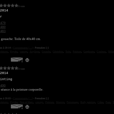
0 vote
 2014
ur
, gouache. Toile de 40x40 cm.
ius à 20:14 -
Commentaires [
…
]
- Permalien [
#
]
réatures
,
Psycho
,
concept
,
Acrylique
,
Gouache
,
Géométrie
,
Toile
,
Peinture
,
Graphisme
,
Couleurs
,
Mélan
0 vote
 2014
ainting
 séance à la peinture corporelle.
ius à 20:03 -
Commentaires [
…
]
- Permalien [
#
]
réatures
,
Psycho
,
Noir et blanc
,
concept
,
Peinture
,
Monstre
,
Personnage
,
Body painting
,
Crâne
,
Peau
,
T