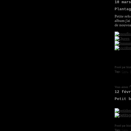
10 mar
Planta
Petite ref
album j'ai
de nouveau
Posté par Iriz
Tags:
Gasp
,
Vous aimez ?
12 fév
Petit 
Posté par Iriz
Tags:
Gasp
,