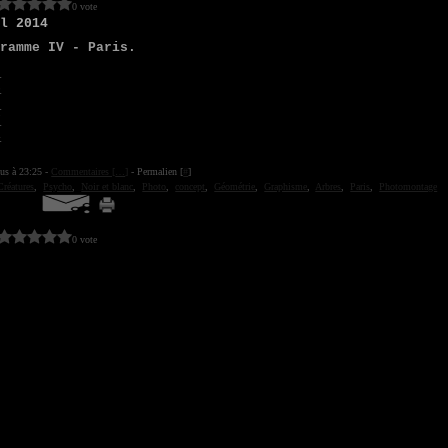
0 vote
il 2014
gramme IV - Paris.
ius à 23:25 -
Commentaires [
…
]
- Permalien [
#
]
Créatures
,
Psycho
,
Noir et blanc
,
Photo
,
concept
,
Géométrie
,
Graphisme
,
Arbres
,
Paris
,
Photomontage
0 vote