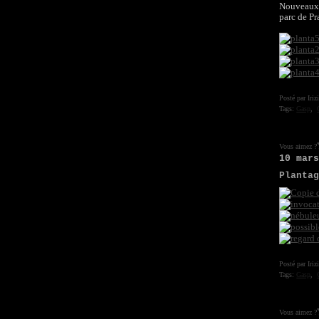
Nouveaux 
parc de Pra
Posté par Iriz
Tags:
Gasp
,
Vous aimez ?
10 mar
Planta
Posté par Iriz
Tags:
Gasp
,
Vous aimez ?