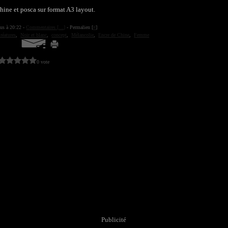
hine et posca sur format A3 layout.
ius à 20:22 -
Commentaires [
…
]
- Permalien [
#
]
réatures
,
Noir et blanc
,
concept
,
Mélancolie
,
Encre de Chine
,
Femme
0 vote
Publicité