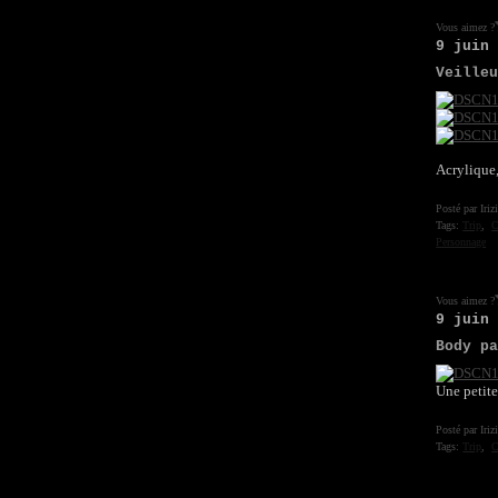
Vous aimez ?
9 juin
Veille
Acrylique
Posté par Iriz
Tags:
Trip
,
C
Personnage
Vous aimez ?
9 juin
Body p
Une petite
Posté par Iriz
Tags:
Trip
,
C