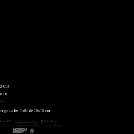
 2014
moke
 et gouache. Toile de 10x10 cm.
ius à 20:17 -
Commentaires [
…
]
- Permalien [
#
]
réatures
,
concept
,
Bleu
,
Toile
,
Couleurs
,
Fumée