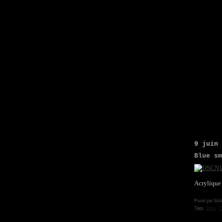
9 juin
Blue s
Acrylique
Posté par Iriz
Tags:
Trip
,
C