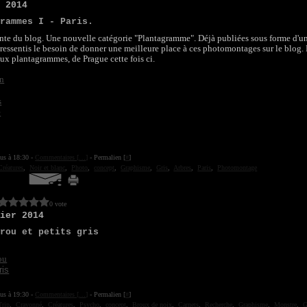
s 2014
grammes I - Paris.
onte du blog. Une nouvelle catégorie "Plantagramme". Déjà publiées sous forme d'u
 ressentis le besoin de donner une meilleure place à ces photomontages sur le blog. 
x plantagrammes, de Prague cette fois ci.
ius à 18:30 -
Commentaires [
…
]
- Permalien [
#
]
Créatures
,
Noir et blanc
,
Photo
,
concept
,
Graphisme
,
Gris
,
Arbres
,
Paris
,
Photomontage
0 vote
rier 2014
brou et petits gris
ius à 19:30 -
Commentaires [
…
]
- Permalien [
#
]
Trip
,
Crayonné
,
Créatures
,
Psycho
,
concept
,
Broux de noix
,
Carnets
,
Recherche
,
Graphisme
,
Monstre
,
G