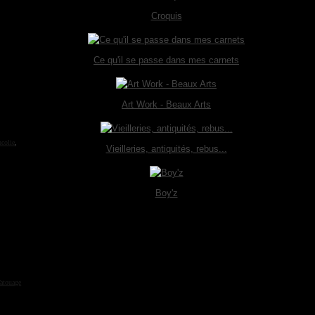
Croquis
Ce qu'il se passe dans mes carnets
Art Work - Beaux Arts
colie
,
Vieilleries, antiquités, rebus...
Boy'z
atouage