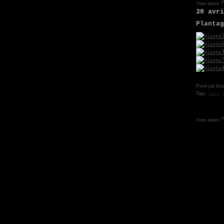
Vous aimez ?
30 avr
Planta
Posté par Iriz
Tags:
Gasp
,
Vous aimez ?